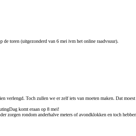
p de toren (uitgezonderd van 6 mei ivm het online raadvsuur).
en verlengd. Toch zullen we er zelf iets van moeten maken. Dat moest j
utingDag komt eraan op 8 mei!
 zonder zorgen rondom anderhalve meters of avondklokken en toch hebben