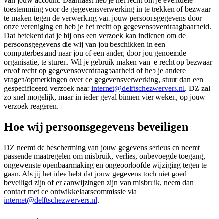
van jouw account. Daarnaast heb je het recht om je eventuele
toestemming voor de gegevensverwerking in te trekken of bezwaar
te maken tegen de verwerking van jouw persoonsgegevens door
onze vereniging en heb je het recht op gegevensoverdraagbaarheid.
Dat betekent dat je bij ons een verzoek kan indienen om de
persoonsgegevens die wij van jou beschikken in een
computerbestand naar jou of een ander, door jou genoemde
organisatie, te sturen. Wil je gebruik maken van je recht op bezwaar
en/of recht op gegevensoverdraagbaarheid of heb je andere
vragen/opmerkingen over de gegevensverwerking, stuur dan een
gespecificeerd verzoek naar
internet@delftschezwervers.nl
. DZ zal
zo snel mogelijk, maar in ieder geval binnen vier weken, op jouw
verzoek reageren.
Hoe wij persoonsgegevens beveiligen
DZ neemt de bescherming van jouw gegevens serieus en neemt
passende maatregelen om misbruik, verlies, onbevoegde toegang,
ongewenste openbaarmaking en ongeoorloofde wijziging tegen te
gaan. Als jij het idee hebt dat jouw gegevens toch niet goed
beveiligd zijn of er aanwijzingen zijn van misbruik, neem dan
contact met de ontwikkelaarscommissie via
internet@delftschezwervers.nl
.